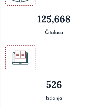
125,668
Čitalaca
526
Izdanja