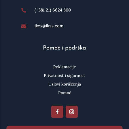
(+381 21) 6624 800

ikzs@ikzs.com

Pomoć i podrška
Reklamacije
Privatnost i sigurnost
Uslovi korišćenja
Pomoć