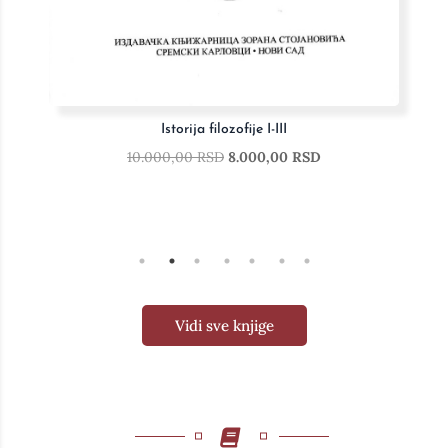
Životi slavnih slikara, vajara i arhitekata
10.000,00
RSD
8.000,00
RSD
Vidi sve knjige