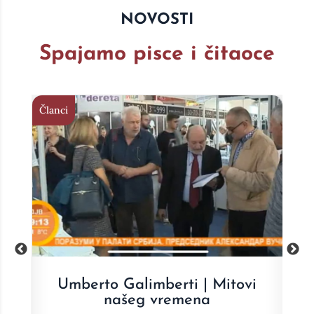
NOVOSTI
Spajamo pisce i čitaoce
Članci
Čla
vi
Dragan Prole | Jednakost
nejednakog