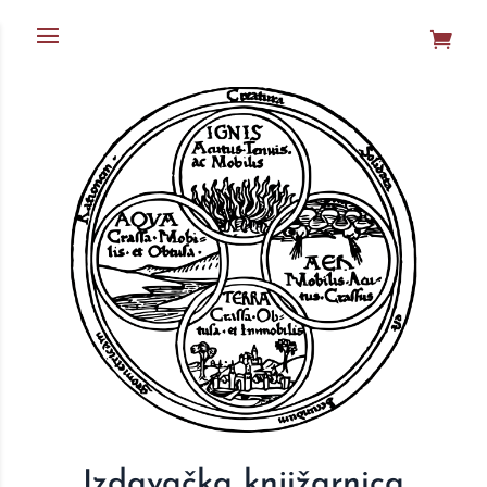
Izdavačka knjižarnica