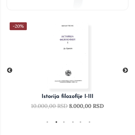
-20%
-20%
Istorija filozofije I-III
Živo
10.000,00
RSD
8.000,00
RSD