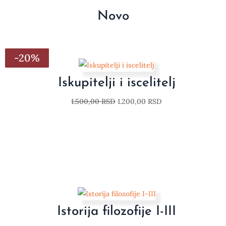
Novo
-20%
-20%
-20%
-20%
-20%
-20%
-20%
Iskupitelji i iscelitelj
1.500,00
RSD
1.200,00
RSD
Istorija filozofije I-III