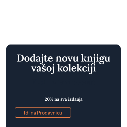
Dodajte novu knjigu
vašoj kolekciji
Ekskluzivni popust
20% na sva izdanja
Idi na Prodavnicu