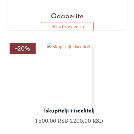
Odaberite
Idi na Prodavnicu
-20%
-20%
-20%
-20%
-20%
-20%
Iskupitelji i iscelitelj
1.500,00
RSD
1.200,00
RSD