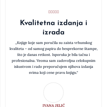
Kvalitetna izdanja i
izrada
a
„Knjige koje sam poručila su zaista vrhunskog
kvaliteta – od samog papira do besprekorne štampe,
što je danas retkost. Isporuka je bila tačna i
oj
profesionalna. Veoma sam zadovoljna celokupnim
iskustvom i rado preporučujem njihova izdanja
svima koji cene pravu knjigu.“
IVANA JELIĆ