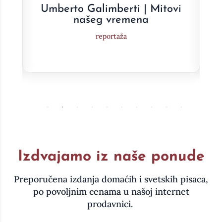
e
Umberto Galimberti | Mitovi
a
našeg vremena
reportaža
Izdvajamo iz naše ponude
Preporučena izdanja domaćih i svetskih pisaca,
po povoljnim cenama u našoj internet
prodavnici.