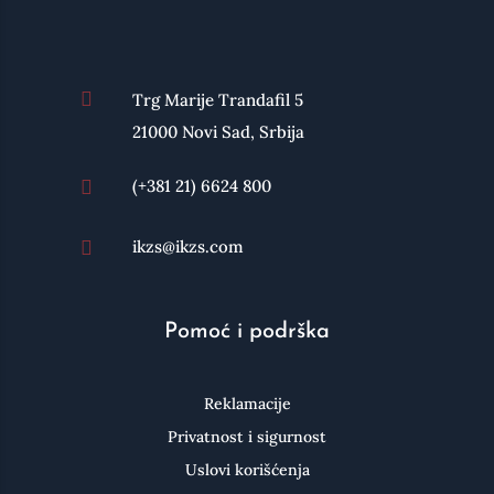

Trg Marije Trandafil 5
21000 Novi Sad, Srbija
(+381 21) 6624 800

ikzs@ikzs.com

Pomoć i podrška
Reklamacije
Privatnost i sigurnost
Uslovi korišćenja