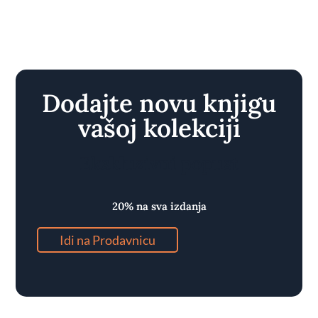
Dodajte novu knjigu
vašoj kolekciji
Ekskluzivni popust
20% na sva izdanja
Idi na Prodavnicu