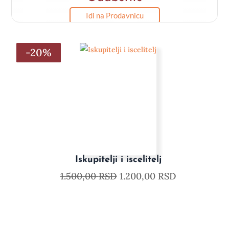
Idi na Prodavnicu
-20%
-20%
-20%
-20%
-20%
-20%
Iskupitelji i iscelitelj
1.500,00
RSD
1.200,00
RSD