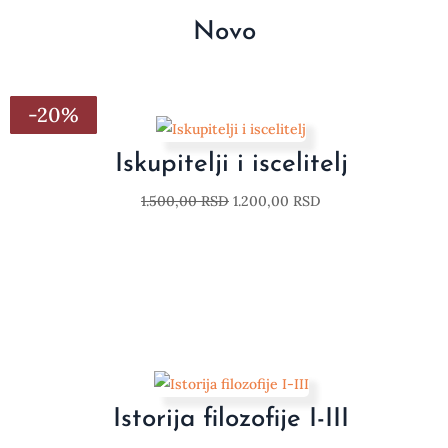
Novo
-20%
-20%
-20%
-20%
-20%
-20%
-20%
Iskupitelji i iscelitelj
1.500,00
RSD
1.200,00
RSD
Istorija filozofije I-III