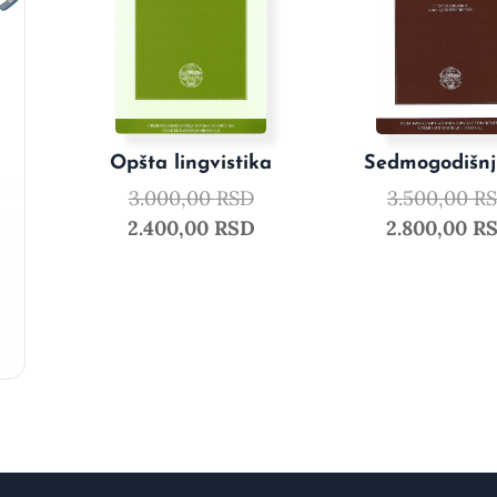
Opšta lingvistika
Sedmogodišnji
3.000,00
RSD
3.500,00
R
2.400,00
RSD
2.800,00
R