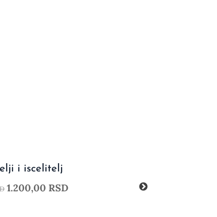
lji i iscelitelj
1.200,00
RSD
D