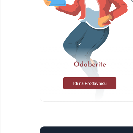
Odaberite
Idi na Prodavnicu