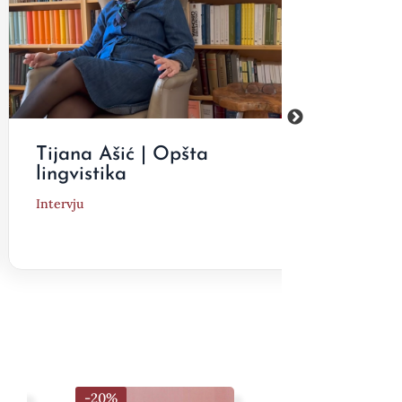
Tijana Ašić | Opšta
Drag
lingvistika
zaok
Intervju
Interv
-20%