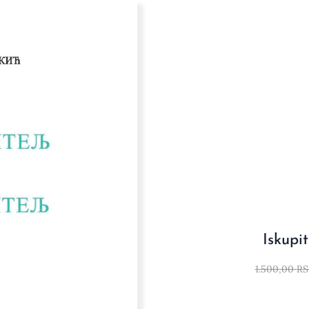
Iskupite
1.500,00
RS