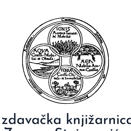
Izdavačka knjižarnic