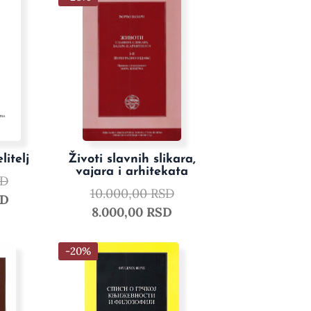
litelj
Životi slavnih slikara,
vajara i arhitekata
SD
10.000,00
RSD
SD
8.000,00
RSD
-20%