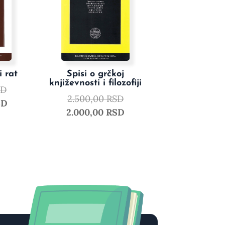
 rat
Spisi o grčkoj
književnosti i filozofiji
SD
2.500,00
RSD
SD
2.000,00
RSD