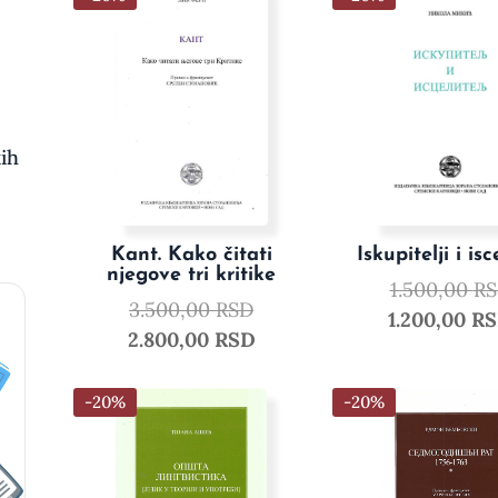
ih
Kant. Kako čitati
Iskupitelji i isce
njegove tri kritike
1.500,00
R
3.500,00
RSD
1.200,00
R
2.800,00
RSD
-20%
-20%