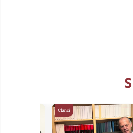
S
Članci