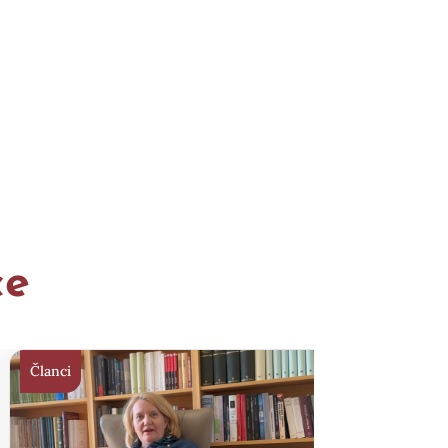
ce
Članci
Članci