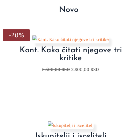
Novo
-20%
-20%
-20%
-20%
-20%
-20%
-20%
Kant. Kako čitati njegove tri
kritike
3.500,00
RSD
2.800,00
RSD
Iskupitelji i iscelitelj