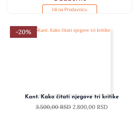
Idi na Prodavnicu
-20%
-20%
-20%
-20%
-20%
-20%
Kant. Kako čitati njegove tri kritike
3.500,00
RSD
2.800,00
RSD