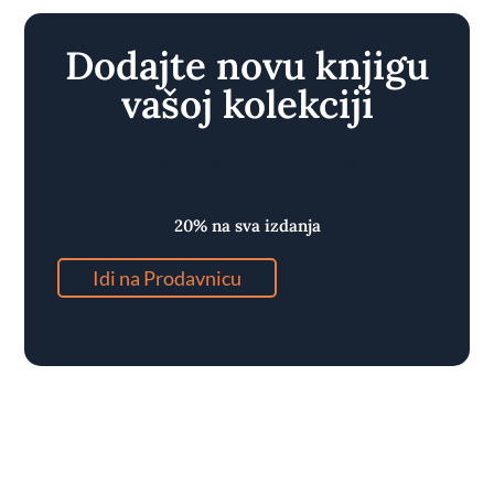
Dodajte novu knjigu
vašoj kolekciji
Ekskluzivni popust
20% na sva izdanja
Idi na Prodavnicu