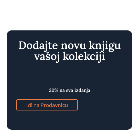
Dodajte novu knjigu
vašoj kolekciji
Ekskluzivni popust
20% na sva izdanja
Idi na Prodavnicu