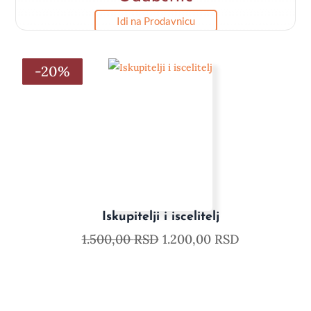
Idi na Prodavnicu
-20%
-20%
-20%
-20%
-20%
-20%
Iskupitelji i iscelitelj
1.500,00
RSD
1.200,00
RSD