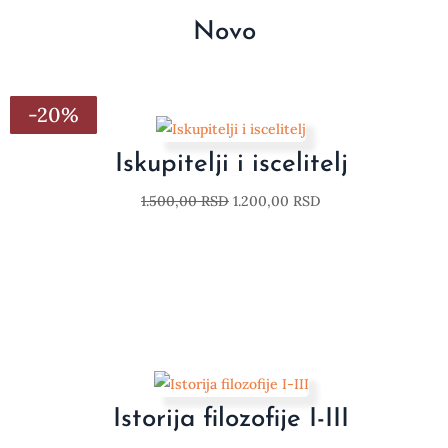
Novo
-20%
-20%
-20%
-20%
-20%
-20%
-20%
Iskupitelji i iscelitelj
1.500,00
RSD
1.200,00
RSD
Istorija filozofije I-III