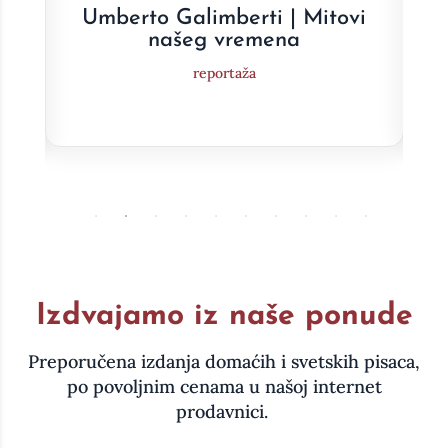
e
Umberto Galimberti | Mitovi
a
našeg vremena
reportaža
Izdvajamo iz naše ponude
Preporučena izdanja domaćih i svetskih pisaca,
po povoljnim cenama u našoj internet
prodavnici.