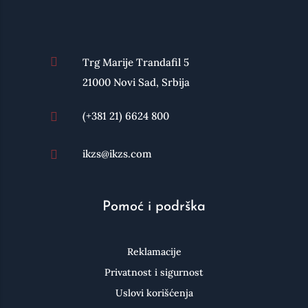

Trg Marije Trandafil 5
21000 Novi Sad, Srbija
(+381 21) 6624 800

ikzs@ikzs.com

Pomoć i podrška
Reklamacije
Privatnost i sigurnost
Uslovi korišćenja