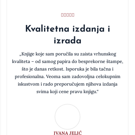
Kvalitetna izdanja i
izrada
a
„Knjige koje sam poručila su zaista vrhunskog
kvaliteta – od samog papira do besprekorne štampe,
što je danas retkost. Isporuka je bila tačna i
oj
profesionalna. Veoma sam zadovoljna celokupnim
iskustvom i rado preporučujem njihova izdanja
svima koji cene pravu knjigu.“
IVANA JELIĆ