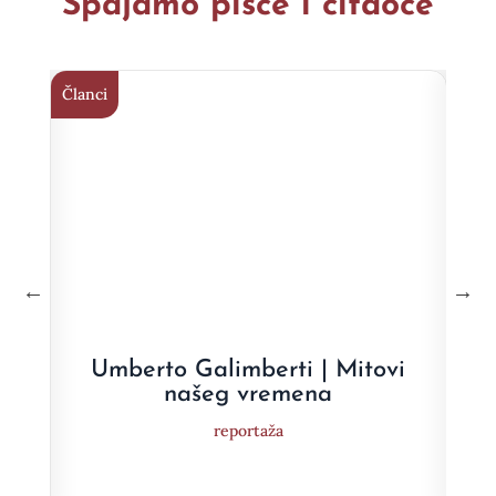
Spajamo pisce i čitaoce
Članci
Član
e
Umberto Galimberti | Mitovi
a
našeg vremena
reportaža