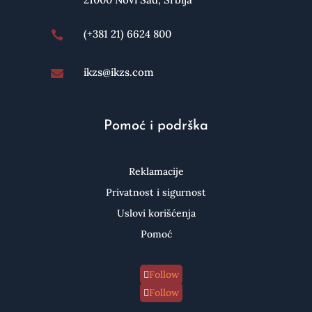
(+381 21) 6624 800

ikzs@ikzs.com

Pomoć i podrška
Reklamacije
Privatnost i sigurnost
Uslovi korišćenja
Pomoć
Follow
Follow