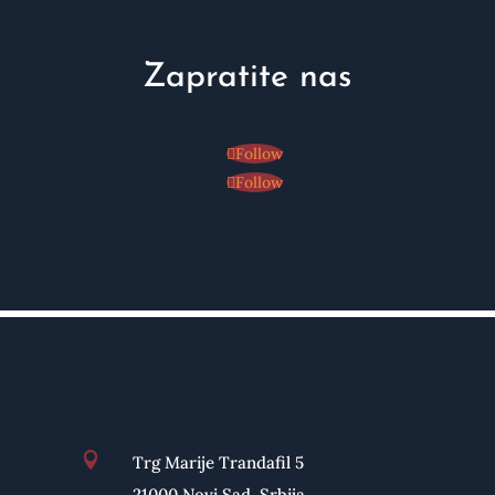
Zapratite nas
Follow
Follow

Trg Marije Trandafil 5
21000 Novi Sad, Srbija