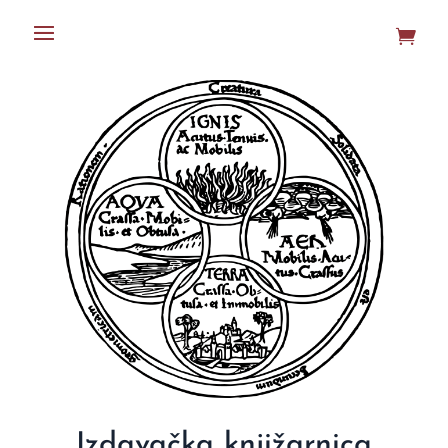
Izdavačka knjižarnica