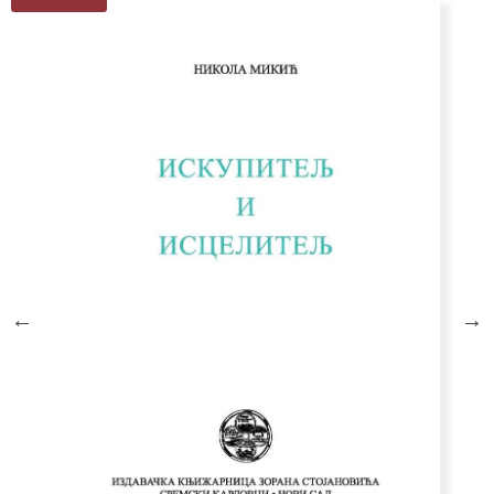
Istorija filozofije I-III
10.000,00
RSD
8.000,00
RSD