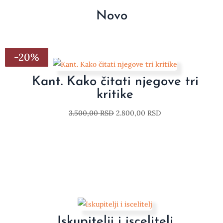
Novo
-20%
-20%
-20%
-20%
-20%
-20%
-20%
Kant. Kako čitati njegove tri
kritike
3.500,00
RSD
2.800,00
RSD
Iskupitelji i iscelitelj