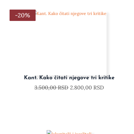
-20%
-20%
-20%
-20%
-20%
-20%
Kant. Kako čitati njegove tri kritike
3.500,00
RSD
2.800,00
RSD