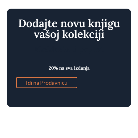
Dodajte novu knjigu
vašoj kolekciji
Ekskluzivni popust
20% na sva izdanja
Idi na Prodavnicu