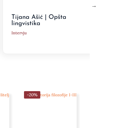
Tijana Ašić | Opšta
Drag
lingvistika
zaok
Intervju
Interv
-20%