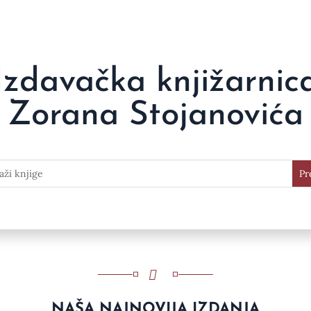
Izdavačka knjižarnic
Zorana Stojanovića
NAŠA NAJNOVIJA IZDANJA