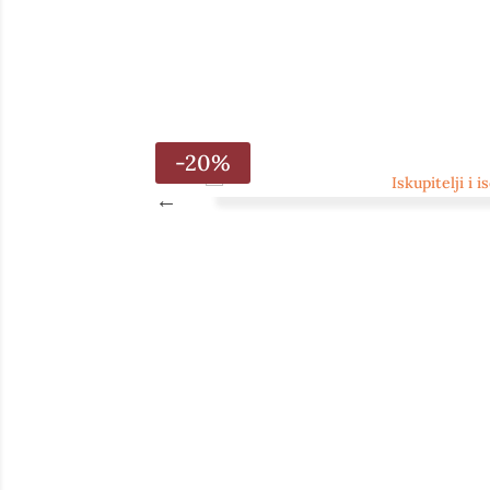
-20%
ike