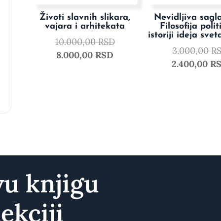
Životi slavnih slikara,
Nevidljiva sagla
vajara i arhitekata
Filosofija polit
istoriji ideja svet
10.000,00
RSD
3.000,00
R
8.000,00
RSD
2.400,00
R
vu knjigu
ekciji