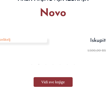
Novo
Iskupite
1.500,00
RS
Vidi sve knjige