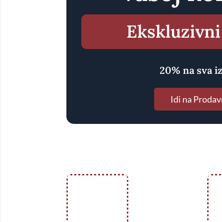
Ekskluzivni
20% na sva i
Idi na Prodav