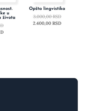
snost.
Opšta lingvistika
ike u
3.000,00
RSD
a života
2.400,00
RSD
SD
SD