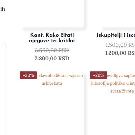
ih
Kant. Kako čitati
Iskupitelji i isce
njegove tri kritike
1.500,00
R
3.500,00
RSD
1.200,00
R
2.800,00
RSD
-20%
-20%