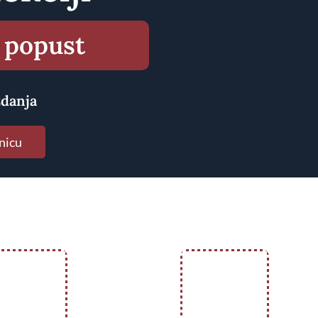
 popust
zdanja
nicu