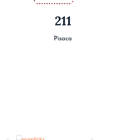
211
Pisaca