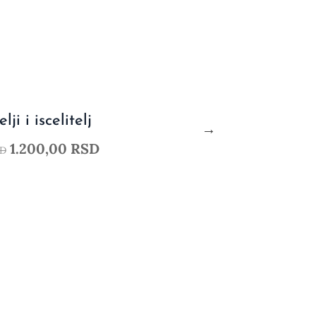
-20%
lji i iscelitelj
1.200,00
RSD
D