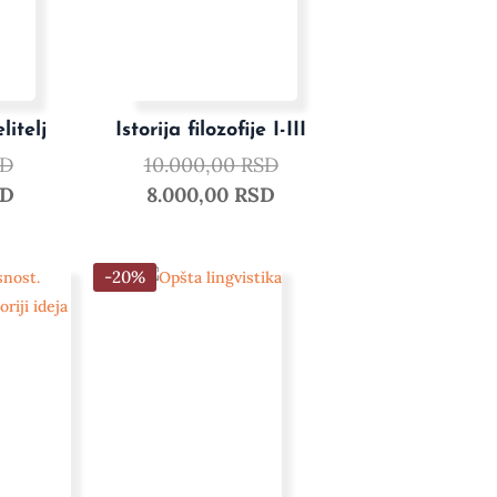
litelj
Istorija filozofije I-III
SD
10.000,00
RSD
SD
8.000,00
RSD
-20%