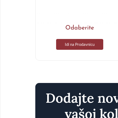
Odaberite
Idi na Prodavnicu
Dodajte no
vašoj kol