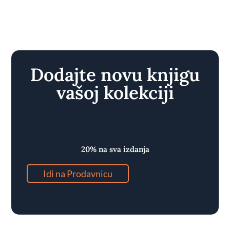
Dodajte novu knjigu
vašoj kolekciji
Ekskluzivni popust
20% na sva izdanja
Idi na Prodavnicu