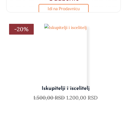
Idi na Prodavnicu
-20%
-20%
-20%
-20%
-20%
-20%
Iskupitelji i iscelitelj
1.500,00
RSD
1.200,00
RSD