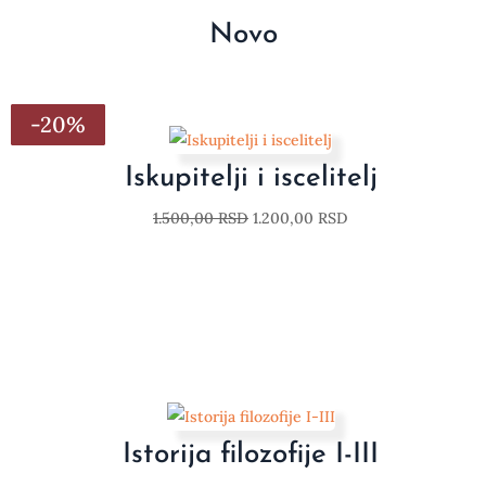
Novo
-20%
-20%
-20%
-20%
-20%
-20%
-20%
Iskupitelji i iscelitelj
1.500,00
RSD
1.200,00
RSD
Istorija filozofije I-III