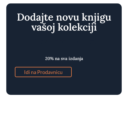
Dodajte novu knjigu
vašoj kolekciji
Ekskluzivni popust
20% na sva izdanja
Idi na Prodavnicu