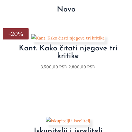
Novo
-20%
-20%
-20%
-20%
-20%
-20%
-20%
Kant. Kako čitati njegove tri
kritike
3.500,00
RSD
2.800,00
RSD
Iskupitelji i iscelitelj