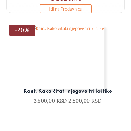
Idi na Prodavnicu
-20%
-20%
-20%
-20%
-20%
-20%
Kant. Kako čitati njegove tri kritike
3.500,00
RSD
2.800,00
RSD