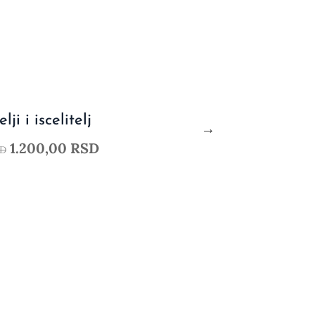
-20%
lji i iscelitelj
1.200,00
RSD
D