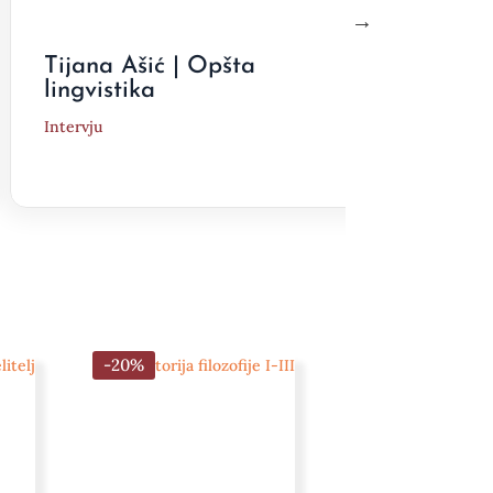
Tijana Ašić | Opšta
Drag
lingvistika
zaok
Intervju
Interv
-20%