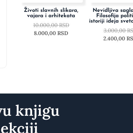
Životi slavnih slikara,
Nevidljiva sagla
vajara i arhitekata
Filosofija polit
istoriji ideja svet
10.000,00
RSD
3.000,00
R
8.000,00
RSD
2.400,00
R
vu knjigu
ekciji