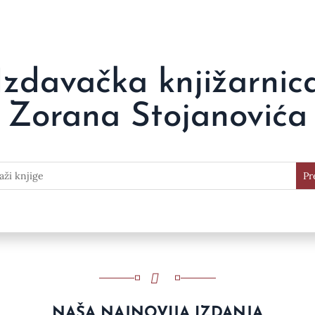
Izdavačka knjižarnic
Zorana Stojanovića
NAŠA NAJNOVIJA IZDANJA