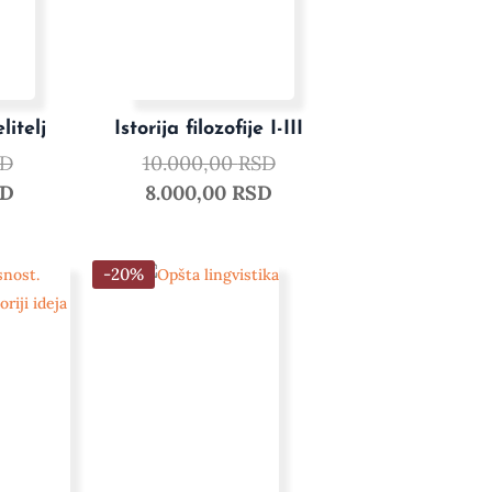
litelj
Istorija filozofije I-III
SD
10.000,00
RSD
SD
8.000,00
RSD
-20%