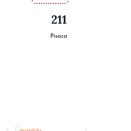
211
Pisaca