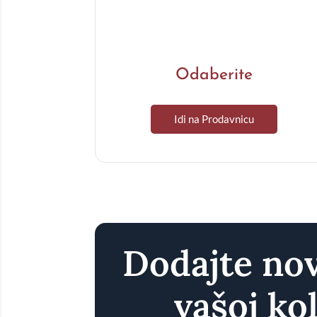
Odaberite
Idi na Prodavnicu
Dodajte no
vašoj kol