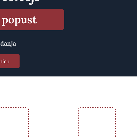
 popust
zdanja
nicu