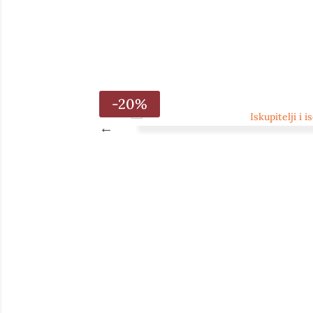
-20%
ike