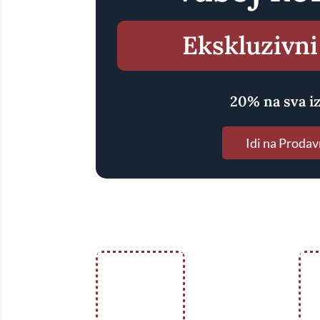
Ekskluzivni
20% na sva i
Idi na Prodav