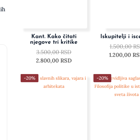
ih
Kant. Kako čitati
Iskupitelji i isce
njegove tri kritike
1.500,00
R
3.500,00
RSD
1.200,00
R
2.800,00
RSD
-20%
-20%