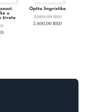
snost.
Opšta lingvistika
ike u
3.000,00
RSD
a života
2.400,00
RSD
SD
SD