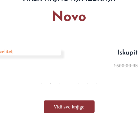
Novo
Iskupite
1.500,00
RS
Vidi sve knjige